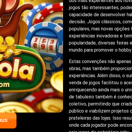
dos mais experientes aos nova
jogos tão interessantes, podem
capacidade de desenvolver hab
decisão. Jogos clássicos, como
populares, mas novas opções 
experiências inovadoras e te
popularidade, diversas feiras
mundo para promover o hobby d
Estas convenções não apenas
obras, mas também proporcion
experiências. Além disso, o s
venda de jogos facilitou o ace
enriquecendo ainda mais o uni
de tabuleiro também é conhec
coletivo, permitindo que cria
público e viabilizem projetos 
prateleiras das lojas. Isso re
nus
onde cada jogador pode encont