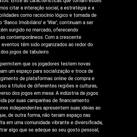
tos. Entre as características que tornam esses
os citar a interação social, a estratégia e a
ilidades como raciocínio lógico e tomada de
 'Banco Imobiliário' e 'War', continuam a ser
têm surgido no mercado, oferecendo
mas contemporâneos. Com a crescente
 e eventos têm sido organizados ao redor do
os jogos de tabuleiro.
 permitem que os jogadores testem novas
am um espaço para socialização e troca de
urgimento de plataformas online de compra e
sso a títulos de diferentes regiões e culturas,
verso dos jogos em mesa. A indústria de jogos
ida por suas campanhas de financiamento
dores independentes apresentem suas ideias ao
que, de outra forma, não teriam espaço nas
sulta em uma comunidade vibrante e diversificada,
rar algo que se adeque ao seu gosto pessoal,