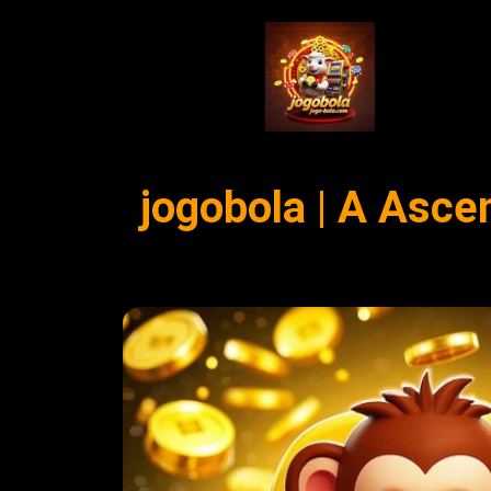
jogobola | A Asce