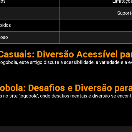
gos
Limitaçõe
Suporte
ápidos
roso
asuais: Diversão Acessível pa
Jogobola, este artigo discute a acessibilidade, a variedade e a
bola: Desafios e Diversão par
 no site 'jogobola', onde desafios mentais e diversão se encon